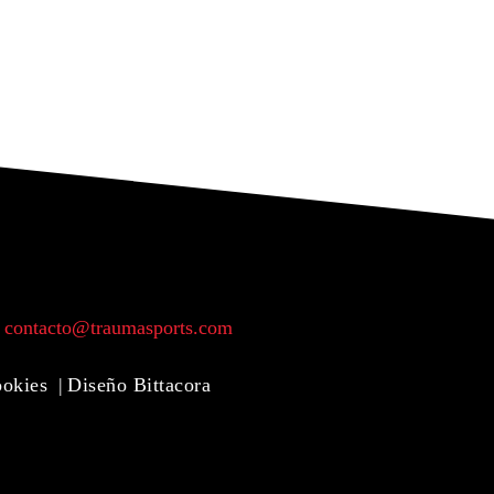
 contacto@traumasports.com
ookies
Diseño Bittacora