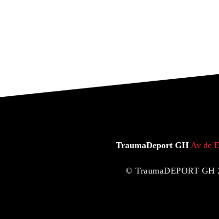
TraumaDeport GH
Av de E
© TraumaDEPORT GH 