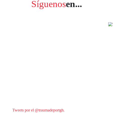
Síguenos
en...
Tweets por el @traumadeportgh.