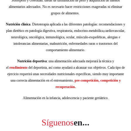
Sobrepeso y Obesidad: dietas de disminución de peso y adquisición de hábitos
alimentarios adecuados. No es necesario hacer restricciones exageradas ni eliminar
grupos de alimentos.
Nutrición clínica
. Dietoterapia aplicada a las diferentes patologías: recomendaciones y
plan dietético en patología digestiva, respiratoria, endocrino-metabólica,cardiovascular,
neurológica, oncológica, inmunológica, ocular, músculo-esqueléticas, alergias e
intolerancias alimentarias, malnutrición, enfermedades raras o trastornos del
comportamiento alimentario.
Nutrición deportiva
: una alimentación adecuada mejorará la técnica y
el
rendimiento
del deportista, así como ayudará a alcanzar sus objetivos. Cada tipo de
ejercicio requerirá unas necesidades nutricionales específicas, siendo muy importante
una correcta alimentación en el entrenamiento,
pre-competición, competición y
recuperación.
Alimentación en la infancia, adolescencia y paciente geriátrico.
Síguenos
en...