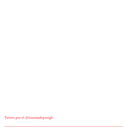
Tweets por el @traumadeportgh.